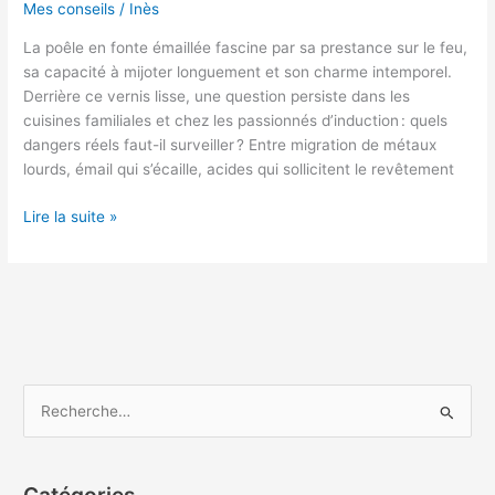
Mes conseils
/
Inès
La poêle en fonte émaillée fascine par sa prestance sur le feu,
sa capacité à mijoter longuement et son charme intemporel.
Derrière ce vernis lisse, une question persiste dans les
cuisines familiales et chez les passionnés d’induction : quels
dangers réels faut-il surveiller ? Entre migration de métaux
lourds, émail qui s’écaille, acides qui sollicitent le revêtement
Poêle
Lire la suite »
en
fonte
émaillée
:
quels
sont
les
R
dangers
e
à
c
connaître
?
h
Catégories