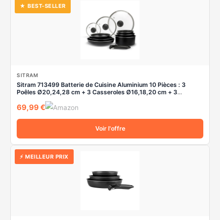
★ BEST-SELLER
SITRAM
Sitram 713499 Batterie de Cuisine Aluminium 10 Pièces : 3
Poêles Ø20,24,28 cm + 3 Casseroles Ø16,18,20 cm + 3
Couvercles Verre Ø16,20,24 cm + manche amovible, Tous feux
69,99 €
dont induction
Voir l'offre
⚡ MEILLEUR PRIX