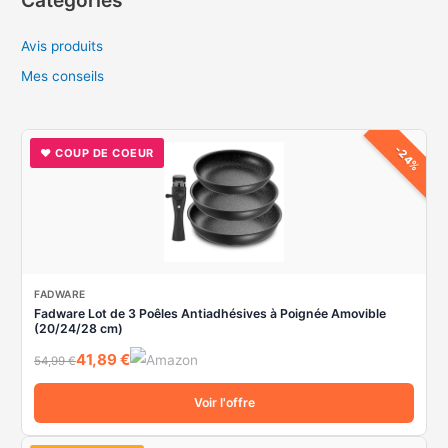
e
Avis produits
r
c
Mes conseils
h
e
-24%
♥ COUP DE COEUR
r
:
FADWARE
Fadware Lot de 3 Poêles Antiadhésives à Poignée Amovible
(20/24/28 cm)
41,89 €
54,99 €
Voir l'offre