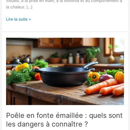
visuels, à la prise en main, à la sonorité et au comportement à
la chaleur. […]
Comment
Lire la suite »
identifier
une
poêle
en
fonte
parmi
d’autres
matériaux
?
Poêle en fonte émaillée : quels sont
les dangers à connaître ?