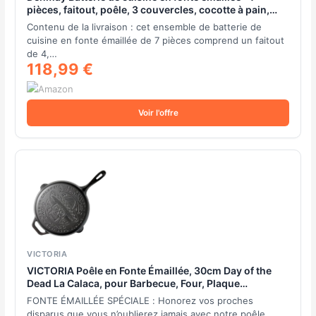
pièces, faitout, poêle, 3 couvercles, cocotte à pain,
revêtement anti-adhésif en céramique, compatible
Contenu de la livraison : cet ensemble de batterie de
gaz/induction/four (rouge)
cuisine en fonte émaillée de 7 pièces comprend un faitout
de 4,…
118,99 €
Voir l'offre
VICTORIA
VICTORIA Poêle en Fonte Émaillée, 30cm Day of the
Dead La Calaca, pour Barbecue, Four, Plaque
Induction, Gaz, Cast Iron Skillet Cured sans Toxicité,
FONTE ÉMAILLÉE SPÉCIALE : Honorez vos proches
sans PFOA
disparus que vous n’oublierez jamais avec notre poêle