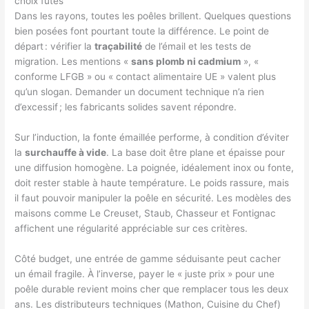
choix futés
Dans les rayons, toutes les poêles brillent. Quelques questions
bien posées font pourtant toute la différence. Le point de
départ : vérifier la
traçabilité
de l’émail et les tests de
migration. Les mentions «
sans plomb ni cadmium
», «
conforme LFGB » ou « contact alimentaire UE » valent plus
qu’un slogan. Demander un document technique n’a rien
d’excessif ; les fabricants solides savent répondre.
Sur l’induction, la fonte émaillée performe, à condition d’éviter
la
surchauffe à vide
. La base doit être plane et épaisse pour
une diffusion homogène. La poignée, idéalement inox ou fonte,
doit rester stable à haute température. Le poids rassure, mais
il faut pouvoir manipuler la poêle en sécurité. Les modèles des
maisons comme Le Creuset, Staub, Chasseur et Fontignac
affichent une régularité appréciable sur ces critères.
Côté budget, une entrée de gamme séduisante peut cacher
un émail fragile. À l’inverse, payer le « juste prix » pour une
poêle durable revient moins cher que remplacer tous les deux
ans. Les distributeurs techniques (Mathon, Cuisine du Chef)