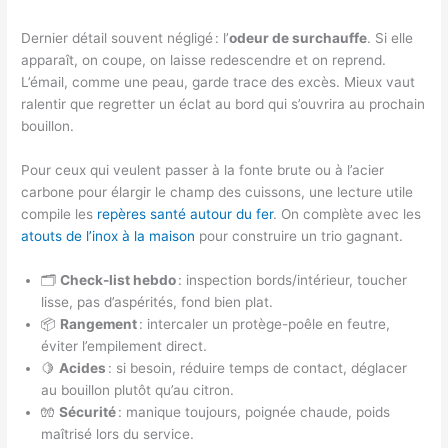
Dernier détail souvent négligé : l’
odeur de surchauffe
. Si elle
apparaît, on coupe, on laisse redescendre et on reprend.
L’émail, comme une peau, garde trace des excès. Mieux vaut
ralentir que regretter un éclat au bord qui s’ouvrira au prochain
bouillon.
Pour ceux qui veulent passer à la fonte brute ou à l’acier
carbone pour élargir le champ des cuissons, une lecture utile
compile les
repères santé autour du fer
. On complète avec les
atouts de l’inox à la maison
pour construire un trio gagnant.
🗂️
Check-list hebdo
: inspection bords/intérieur, toucher
lisse, pas d’aspérités, fond bien plat.
📦
Rangement
: intercaler un protège-poêle en feutre,
éviter l’empilement direct.
🍋
Acides
: si besoin, réduire temps de contact, déglacer
au bouillon plutôt qu’au citron.
🧤
Sécurité
: manique toujours, poignée chaude, poids
maîtrisé lors du service.