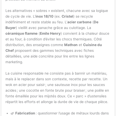
Les alternatives « sobres » existent, chacune avec sa logique
de cycle de vie. L’
inox 18/10
(ex.
Cristel
) se recycle
indéfiniment et reste stable au feu. L’
acier carbone
(
De
Buyer
) vieillit avec panache grâce au culottage. La
céramique flamme
(
Emile Henry
) convient à la chaleur douce
et au four, à condition d’éviter les chocs thermiques. Côté
distribution, des enseignes comme
Mathon
et
Cuisine du
Chef
proposent des gammes techniques avec fiches
détaillées, une aide concrète pour lire entre les lignes
marketing.
La cuisine responsable ne consiste pas à bannir un matériau,
mais à le replacer dans son contexte, recette par recette. Un
wok en acier pour saisir ; une sauteuse inox pour les sauces
acides ; une cocotte en fonte brute pour braiser ; une poêle en
fonte émaillée pour les mijotés doux. Ce « parc » d’ustensiles
répartit les efforts et allonge la durée de vie de chaque pièce.
🌿
Fabrication
: questionner l’usage de métaux lourds dans