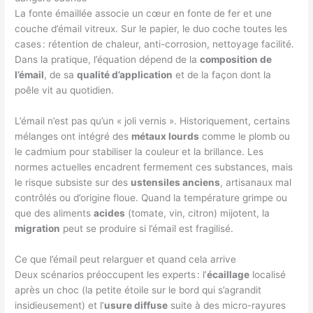
La fonte émaillée associe un cœur en fonte de fer et une
couche d’émail vitreux. Sur le papier, le duo coche toutes les
cases : rétention de chaleur, anti-corrosion, nettoyage facilité.
Dans la pratique, l’équation dépend de la
composition de
l’émail
, de sa
qualité d’application
et de la façon dont la
poêle vit au quotidien.
L’émail n’est pas qu’un « joli vernis ». Historiquement, certains
mélanges ont intégré des
métaux lourds
comme le plomb ou
le cadmium pour stabiliser la couleur et la brillance. Les
normes actuelles encadrent fermement ces substances, mais
le risque subsiste sur des
ustensiles anciens
, artisanaux mal
contrôlés ou d’origine floue. Quand la température grimpe ou
que des aliments
acides
(tomate, vin, citron) mijotent, la
migration
peut se produire si l’émail est fragilisé.
Ce que l’émail peut relarguer et quand cela arrive
Deux scénarios préoccupent les experts : l’
écaillage
localisé
après un choc (la petite étoile sur le bord qui s’agrandit
insidieusement) et l’
usure diffuse
suite à des micro-rayures