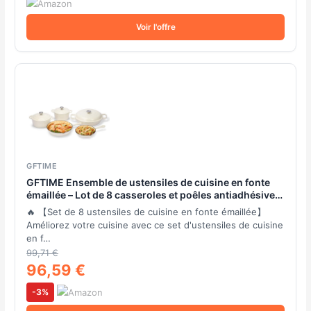
Voir l'offre
GFTIME
GFTIME Ensemble de ustensiles de cuisine en fonte
émaillée – Lot de 8 casseroles et poêles antiadhésives
avec couvercles, four néerlandais, poêle, casserole
🔥 【Set de 8 ustensiles de cuisine en fonte émaillée】
pour tous les types de plaques de cuisson
Améliorez votre cuisine avec ce set d'ustensiles de cuisine
en f…
99,71 €
96,59 €
-3%