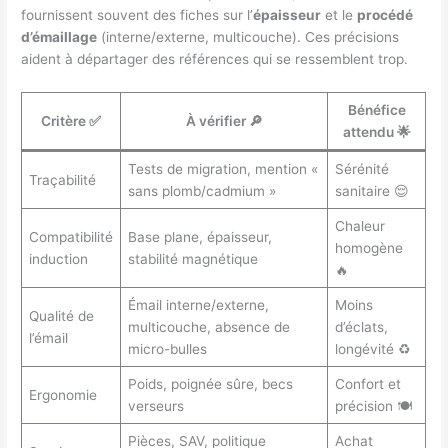
fournissent souvent des fiches sur l’
épaisseur
et le
procédé
d’émaillage
(interne/externe, multicouche). Ces précisions
aident à départager des références qui se ressemblent trop.
Bénéfice
Critère ✅
À vérifier 🔎
attendu 🌟
Tests de migration, mention «
Sérénité
Traçabilité
sans plomb/cadmium »
sanitaire 😌
Chaleur
Compatibilité
Base plane, épaisseur,
homogène
induction
stabilité magnétique
🔥
Émail interne/externe,
Moins
Qualité de
multicouche, absence de
d’éclats,
l’émail
micro-bulles
longévité ♻️
Poids, poignée sûre, becs
Confort et
Ergonomie
verseurs
précision 🍽️
Pièces, SAV, politique
Achat