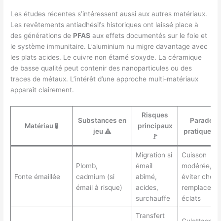
Les études récentes s’intéressent aussi aux autres matériaux.
Les revêtements antiadhésifs historiques ont laissé place à
des générations de
PFAS
aux effets documentés sur le foie et
le système immunitaire. L’aluminium nu migre davantage avec
les plats acides. Le cuivre non étamé s’oxyde. La céramique
de basse qualité peut contenir des nanoparticules ou des
traces de métaux. L’intérêt d’une approche multi-matériaux
apparaît clairement.
Risques
Substances en
Parades
Matériau 🧪
principaux
jeu ⚠️
pratiques 
🚩
Migration si
Cuisson
Plomb,
émail
modérée,
Fonte émaillée
cadmium (si
abîmé,
éviter chocs
émail à risque)
acides,
remplacer si
surchauffe
éclats
Transfert