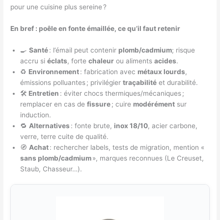
pour une cuisine plus sereine ?
En bref : poêle en fonte émaillée, ce qu’il faut retenir
🍳
Santé
: l’émail peut contenir
plomb/cadmium
; risque
accru si
éclats
, forte
chaleur
ou aliments
acides
.
♻️
Environnement
: fabrication avec
métaux lourds
,
émissions polluantes ; privilégier
traçabilité
et durabilité.
🛠️
Entretien
: éviter chocs thermiques/mécaniques ;
remplacer en cas de
fissure
; cuire
modérément
sur
induction.
🔁
Alternatives
: fonte brute,
inox 18/10
, acier carbone,
verre, terre cuite de qualité.
🧭
Achat
: rechercher labels, tests de migration, mention «
sans plomb/cadmium
», marques reconnues (Le Creuset,
Staub, Chasseur…).