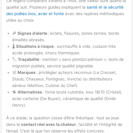
Ce regard comparatif s’étend à l’inox, une valeur sûre quand la
qualité suit. Plusieurs guides expliquent la
santé et la sécurité
des poêles inox, acier et fonte
avec des repères méthodiques
utiles au choix.
🔎
Signes d’alerte
: éclats, fissures, zones ternes, bords
émaillés abrasés.
🌡️
Situations à risque
: surchauffe à vide, cuisson très
acide prolongée, chocs thermiques.
🏷️
Traçabilité
: mention « sans plomb/cadmium », tests de
migration publiés, service qualité joignable.
🛒
Marques
: privilégier acteurs reconnus (Le Creuset,
Staub, Chasseur, Fontignac, Invicta) ou distributeurs
sérieux (Mathon, Cuisine du Chef).
🔁
Alternatives
: fonte brute culottée, inox 18/10 (Cristel),
acier carbone (De Buyer), céramique de qualité (Emile
Henry).
À ce stade, la question cesse d’être théorique : tout se joue
dans le
contact réel avec la chaleur
, l’acidité et l’intégrité de
l’émail. C’est là que l’on observe les effets concrets.