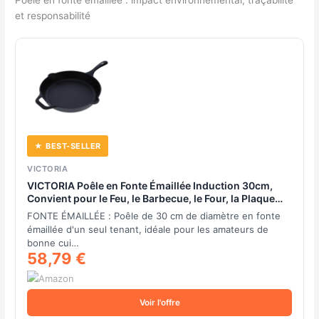
et responsabilité
★ BEST-SELLER
VICTORIA
VICTORIA Poêle en Fonte Émaillée Induction 30cm,
Convient pour le Feu, le Barbecue, le Four, la Plaque
Vitrocéramique, le Gaz, Cast Iron Skillet sans Toxicité,
FONTE ÉMAILLÉE : Poêle de 30 cm de diamètre en fonte
sans PTFE ni PFOA
émaillée d'un seul tenant, idéale pour les amateurs de
bonne cui…
58,79 €
Voir l'offre