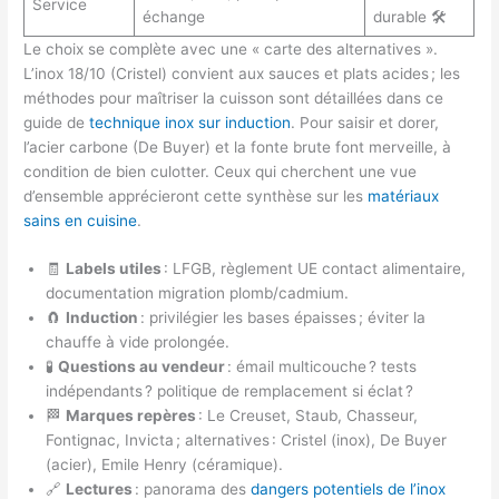
Service
échange
durable 🛠️
Le choix se complète avec une « carte des alternatives ».
L’inox 18/10 (Cristel) convient aux sauces et plats acides ; les
méthodes pour maîtriser la cuisson sont détaillées dans ce
guide de
technique inox sur induction
. Pour saisir et dorer,
l’acier carbone (De Buyer) et la fonte brute font merveille, à
condition de bien culotter. Ceux qui cherchent une vue
d’ensemble apprécieront cette synthèse sur les
matériaux
sains en cuisine
.
🧾
Labels utiles
: LFGB, règlement UE contact alimentaire,
documentation migration plomb/cadmium.
🧲
Induction
: privilégier les bases épaisses ; éviter la
chauffe à vide prolongée.
🧪
Questions au vendeur
: émail multicouche ? tests
indépendants ? politique de remplacement si éclat ?
🏁
Marques repères
: Le Creuset, Staub, Chasseur,
Fontignac, Invicta ; alternatives : Cristel (inox), De Buyer
(acier), Emile Henry (céramique).
🔗
Lectures
: panorama des
dangers potentiels de l’inox