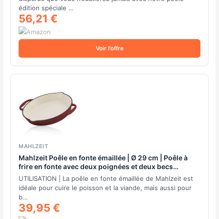
édition spéciale …
56,21 €
Voir l'offre
MAHLZEIT
Mahlzeit Poêle en fonte émaillée | Ø 29 cm | Poêle à
frire en fonte avec deux poignées et deux becs
verseurs | émail, poêle à steak, poêle en fonte émaillée
UTILISATION | La poêle en fonte émaillée de Mahlzeit est
(rouge)
idéale pour cuire le poisson et la viande, mais aussi pour
b…
39,95 €