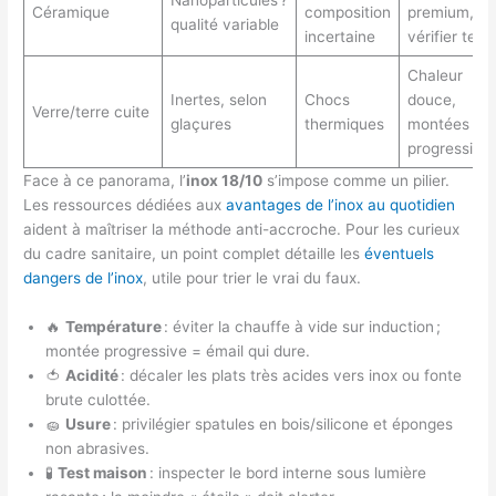
Nanoparticules ?
Céramique
composition
premium,
qualité variable
incertaine
vérifier test
Chaleur
Inertes, selon
Chocs
douce,
Verre/terre cuite
glaçures
thermiques
montées
progressive
Face à ce panorama, l’
inox 18/10
s’impose comme un pilier.
Les ressources dédiées aux
avantages de l’inox au quotidien
aident à maîtriser la méthode anti-accroche. Pour les curieux
du cadre sanitaire, un point complet détaille les
éventuels
dangers de l’inox
, utile pour trier le vrai du faux.
🔥
Température
: éviter la chauffe à vide sur induction ;
montée progressive = émail qui dure.
🍅
Acidité
: décaler les plats très acides vers inox ou fonte
brute culottée.
🧽
Usure
: privilégier spatules en bois/silicone et éponges
non abrasives.
🧪
Test maison
: inspecter le bord interne sous lumière