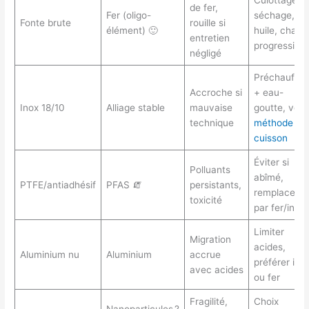
Culottage,
de fer,
Fer (oligo-
séchage, fi
Fonte brute
rouille si
élément) 🙂
huile, chaleu
entretien
progressive
négligé
Préchauffa
Accroche si
+ eau-
Inox 18/10
Alliage stable
mauvaise
goutte, voir
technique
méthode de
cuisson
Éviter si
Polluants
abîmé,
PTFE/antiadhésif
PFAS 🧯
persistants,
remplacer
toxicité
par fer/inox
Limiter
Migration
acides,
Aluminium nu
Aluminium
accrue
préférer ino
avec acides
ou fer
Fragilité,
Choix