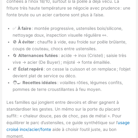
confiées à l’inox 18/10, surtout si la poêle a déjà vécu. La
friture très haute température se négocie avec prudence : une
fonte brute ou un acier carbone sont plus à l’aise.
✅
À faire
: montée progressive, ustensiles bois/silicone,
nettoyage doux, inspection visuelle régulière 👀.
🚫
À éviter
: chauffe à vide, eau froide sur poêle brûlante,
coups de couteau, chocs entre ustensiles.
🔄
Alternances futées
: acide → inox (Cristel) ; saisie très
vive → acier (De Buyer) ; mijoté → fonte émaillée.
🧯
Éclat repéré
: on cesse la cuisson et on remplace ; l’objet
devient plat de service ou déco.
🧑‍🍳
Recettes idéales
: volailles rôties, légumes confits,
pommes de terre croustillantes à feu moyen.
Les familles qui jonglent entre devoirs et dîner gagnent à
standardiser les gestes. Un mémo sur la porte du placard
suffit : « chaleur douce, pas de choc, pas de métal ». Pour
équilibrer le parc d’ustensiles, ce guide synthétique sur l’
usage
croisé inox/acier/fonte
aide à choisir l’outil juste, au bon
moment.