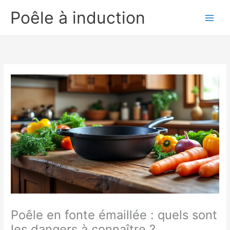
Aller
Poêle à induction
au
contenu
Poêle en fonte émaillée : quels sont
les dangers à connaître ?