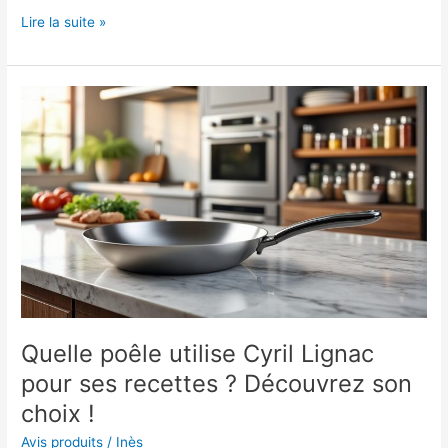
Poêles
Lire la suite »
Kamberg
:
Mon
Avis
–
Cuissin
Efficace
et
Écologique
!
Quelle poêle utilise Cyril Lignac
pour ses recettes ? Découvrez son
choix !
Avis produits
/
Inès