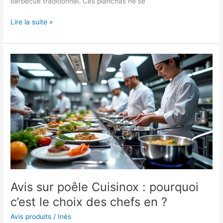
barbecue traditionnel. Ces planchas ne se
Plancha
Lire la suite »
Forge
Adour
ou
Le
Marquier
:
La
cuisine
au
barbecue
réinventée
!
Avis sur poêle Cuisinox : pourquoi
c’est le choix des chefs en ?
Avis produits
/
Inès