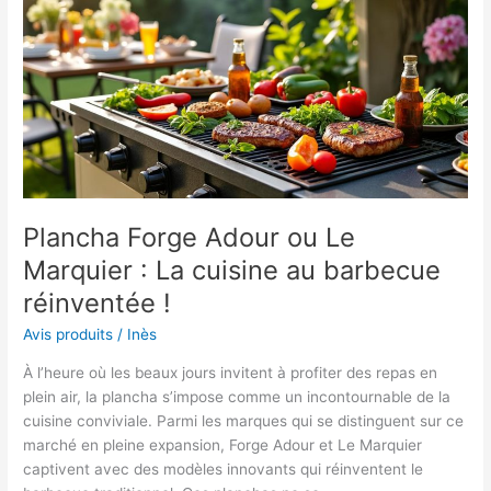
fait
l’unanimité
!
Plancha Forge Adour ou Le
Marquier : La cuisine au barbecue
réinventée !
Avis produits
/
Inès
À l’heure où les beaux jours invitent à profiter des repas en
plein air, la plancha s’impose comme un incontournable de la
cuisine conviviale. Parmi les marques qui se distinguent sur ce
marché en pleine expansion, Forge Adour et Le Marquier
captivent avec des modèles innovants qui réinventent le