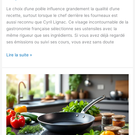
Le choix d’une poêle influence grandement la qualité d’une
recette, surtout lorsque le chef derrière les fourneaux est
aussi reconnu que Cyril Lignac. Ce visage incontournable de la
gastronomie française sélectionne ses ustensiles avec la
même rigueur que ses ingrédients. Si vous avez déjà regardé
ses émissions ou suivi ses cours, vous avez sans doute
Quelle
Lire la suite »
poêle
utilise
Cyril
Lignac
pour
ses
recettes
?
Découvrez
son
choix
!