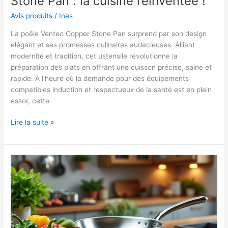
Stone Pan : la cuisine réinventée !
plats
Avis produits
/
Inès
!
La poêle Venteo Copper Stone Pan surprend par son design
élégant et ses promesses culinaires audacieuses. Alliant
modernité et tradition, cet ustensile révolutionne la
préparation des plats en offrant une cuisson précise, saine et
rapide. À l’heure où la demande pour des équipements
compatibles induction et respectueux de la santé est en plein
essor, cette
Test
Lire la suite »
et
avis
poêle
Venteo
Copper
Stone
Pan
:
la