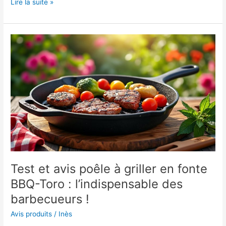
Découvrez
Lire la suite »
la
poêle
Sitram
Collection
Hélène
Darroze
en
acier
inoxydable
:
un
ustensile
incontournable
pour
Test et avis poêle à griller en fonte
vos
cuisines
BBQ-Toro : l’indispensable des
!
barbecueurs !
Avis produits
/
Inès