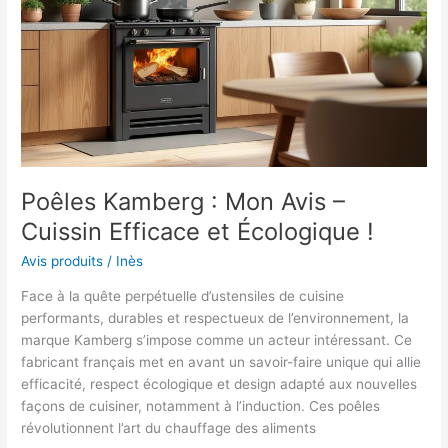
choix
parfait
pour
cuisiner
au
quotidien
!
Poêles Kamberg : Mon Avis –
Cuissin Efficace et Écologique !
Avis produits
/
Inès
Face à la quête perpétuelle d’ustensiles de cuisine
performants, durables et respectueux de l’environnement, la
marque Kamberg s’impose comme un acteur intéressant. Ce
fabricant français met en avant un savoir-faire unique qui allie
efficacité, respect écologique et design adapté aux nouvelles
façons de cuisiner, notamment à l’induction. Ces poêles
révolutionnent l’art du chauffage des aliments