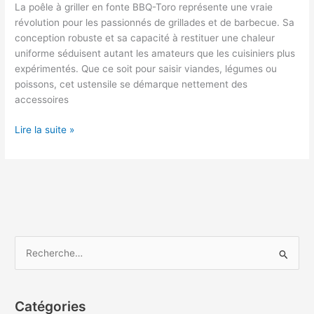
La poêle à griller en fonte BBQ-Toro représente une vraie
révolution pour les passionnés de grillades et de barbecue. Sa
conception robuste et sa capacité à restituer une chaleur
uniforme séduisent autant les amateurs que les cuisiniers plus
expérimentés. Que ce soit pour saisir viandes, légumes ou
poissons, cet ustensile se démarque nettement des
accessoires
Test
Lire la suite »
et
avis
poêle
à
griller
en
fonte
R
BBQ-
e
Toro
c
:
l’indispensable
h
Catégories
des