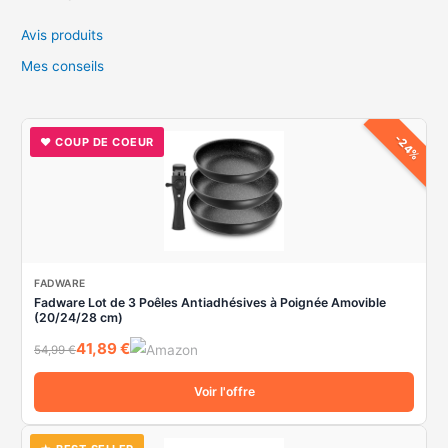
e
barbecueurs
Avis produits
r
!
c
Mes conseils
h
e
-24%
♥ COUP DE COEUR
r
:
FADWARE
Fadware Lot de 3 Poêles Antiadhésives à Poignée Amovible
(20/24/28 cm)
41,89 €
54,99 €
Voir l'offre