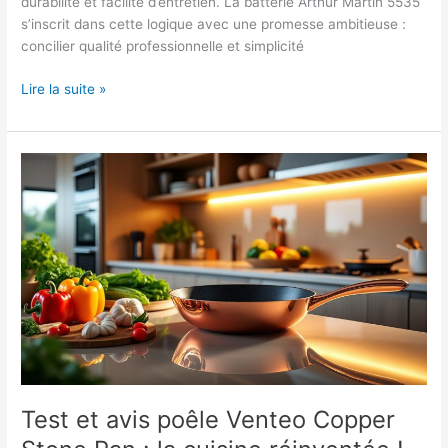
durabilité et facilité d’entretien. La batterie Arthur Martin 5535
s’inscrit dans cette logique avec une promesse ambitieuse :
concilier qualité professionnelle et simplicité
Test
Lire la suite »
et
avis
sur
la
batterie
de
cuisine
Arthur
Martin
5535
:
l’inox
au
service
Test et avis poêle Venteo Copper
de
vos