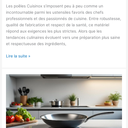
Les poêles Cuisinox s’imposent peu à peu comme un
incontournable parmi les ustensiles favoris des chefs
professionnels et des passionnés de cuisine. Entre robustesse,
qualité de fabrication et respect de la santé, ce matériel
répond aux exigences les plus strictes. Alors que les
tendances culinaires évoluent vers une préparation plus saine
et respectueuse des ingrédients,
Avis
Lire la suite »
sur
poêle
Cuisinox
:
pourquoi
c’est
le
choix
des
chefs
en