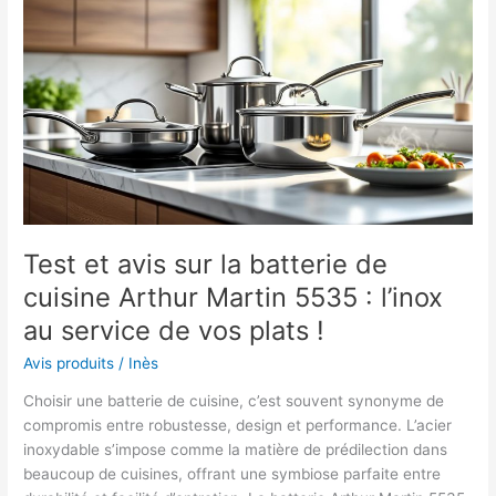
poêle
Barazzoni
Le
Inoxidabili
Ø
24
cm
:
l’inox
à
Test et avis sur la batterie de
l’honneur
dans
cuisine Arthur Martin 5535 : l’inox
votre
au service de vos plats !
cuisine
!
Avis produits
/
Inès
Choisir une batterie de cuisine, c’est souvent synonyme de
compromis entre robustesse, design et performance. L’acier
inoxydable s’impose comme la matière de prédilection dans
beaucoup de cuisines, offrant une symbiose parfaite entre