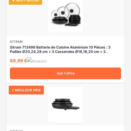
★ BEST-SELLER
SITRAM
Sitram 713499 Batterie de Cuisine Aluminium 10 Pièces : 3
Poêles Ø20,24,28 cm + 3 Casseroles Ø16,18,20 cm + 3
Couvercles Verre Ø16,20,24 cm + manche amovible, Tous feux
69,99 €
dont induction
Voir l'offre
⚡ MEILLEUR PRIX