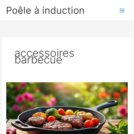
Aller
Poêle à induction
au
contenu
accessoires
barbecue