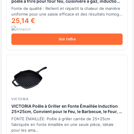
poêle à frire pour four feu, cuisinière à gaz, induction,
électrique, plaque vitrocéramique, grill barbecue,
Fonte de qualité : Retient et répartit la chaleur de manière
poignée: 140mm, 250x250x(H) 50mm
uniforme pour une saisie efficace et des résultats homog…
25,14 €
Voir l'offre
VICTORIA
VICTORIA Poêle à Griller en Fonte Émaillée Induction
25x25cm, Convient pour le Feu, le Barbecue, le Four, la
Plaque Vitrocéramique, le Gaz, Cast Iron Skillet sans
FONTE ÉMAILLÉE: Poêle à griller carrée de 25x25cm
Toxicité, sans PTFE ni PFOA
fabriquée en fonte émaillée en une seule pièce, idéale
pour les ama…