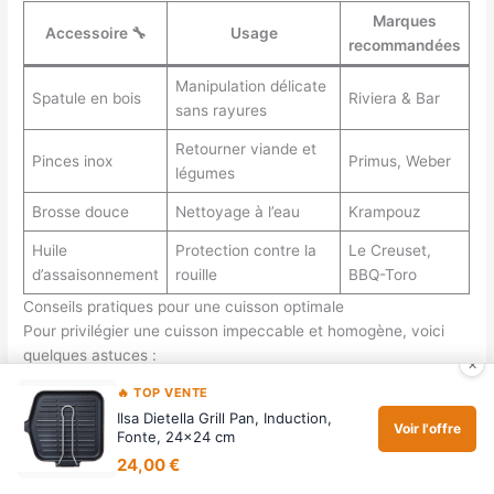
Marques
Accessoire 🔧
Usage
recommandées
Manipulation délicate
Spatule en bois
Riviera & Bar
sans rayures
Retourner viande et
Pinces inox
Primus, Weber
légumes
Brosse douce
Nettoyage à l’eau
Krampouz
Huile
Protection contre la
Le Creuset,
d’assaisonnement
rouille
BBQ-Toro
Conseils pratiques pour une cuisson optimale
Pour privilégier une cuisson impeccable et homogène, voici
quelques astuces :
×
🔥 TOP VENTE
Préchauffer la poêle sur feu moyen à fort pour permettre
Ilsa Dietella Grill Pan, Induction,
une montée en température progressive.
Voir l'offre
Fonte, 24x24 cm
Éviter d’encombrer la surface pour que la chaleur se diffuse
24,00 €
bien autour de chaque aliment.