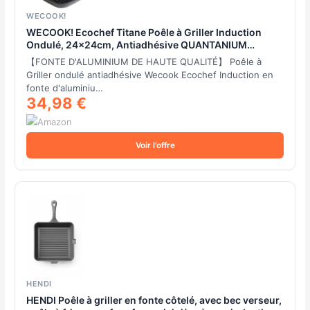
WECOOK!
WECOOK! Ecochef Titane Poêle à Griller Induction
Ondulé, 24x24cm, Antiadhésive QUANTANIUM
Écologique sans PFOA, Fonte d'Aluminium, Épaisseur
【FONTE D'ALUMINIUM DE HAUTE QUALITÉ】 Poêle à
5 mm, Poignée en Bois Pliable, Vitrocéramique, Gaz
Griller ondulé antiadhésive Wecook Ecochef Induction en
fonte d'aluminiu…
34,98 €
Voir l'offre
HENDI
HENDI Poêle à griller en fonte côtelé, avec bec verseur,