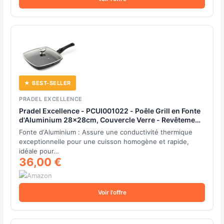
★ BEST-SELLER
PRADEL EXCELLENCE
Pradel Excellence - PCUI001022 - Poêle Grill en Fonte
d'Aluminium 28x28cm, Couvercle Verre - Revêtement
Anti-Adhésif Façon Pierre - Manche Amovible - Tout
Fonte d'Aluminium : Assure une conductivité thermique
Feu, Noir
exceptionnelle pour une cuisson homogène et rapide,
idéale pour…
36,00 €
Voir l'offre