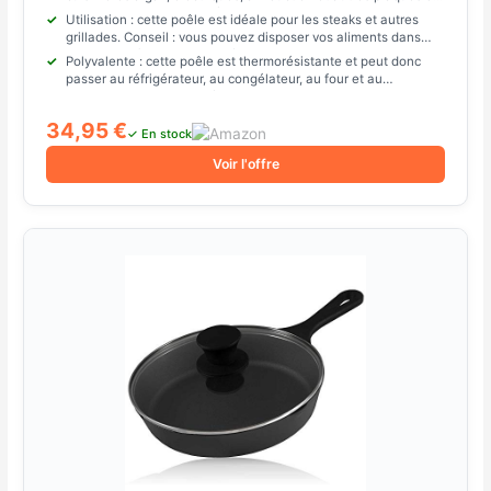
cuisson et peut être placée directement au feu ou au
Utilisation : cette poêle est idéale pour les steaks et autres
barbecue.
grillades. Conseil : vous pouvez disposer vos aliments dans
cette poêle à frire. Vos invités seront ravis.
Polyvalente : cette poêle est thermorésistante et peut donc
passer au réfrigérateur, au congélateur, au four et au
barbecue. Vous pouvez également poser la poêle directement
sur le feu ou sur des braises chaudes.
34,95 €
✓ En stock
Voir l'offre