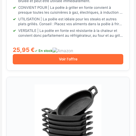
brûlée et peut être utilisée immédiatement.
CONVIENT POUR | La poêle à griller en fonte convient à
presque toutes les cuisinières à gaz, électriques, à induction et
autres ou directement dans le feu ou le gril.
UTILISATION | La poêle est idéale pour les steaks et autres
plats grillés. Conseil : Placez vos aliments dans la poêle à frire.
Vos invités seront ravis.
VERSATILE | La poêle en fonte est résistante à la chaleur et
convient donc parfaitement au réfrigérateur, au four et au grill.
Vous pouvez également placer la poêle à griller directement
dans le feu ou sur les braises chaudes.
25,95 €
✓ En stock
Voir l'offre