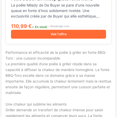
La poêle Milady de De Buyer se pare d'une nouvelle
queue en fonte d'inox solidement rivetée. Une
exclusivité créée par de Buyer qui allie esthétique,
ergonomie et solidité. La poêle possède un fond
110,99 €
Boulanger.com
magnétique qui assure une parfaite diffusion de la
✓ En stock
chaleur sur tous les feux, y compris l'induction.
Voir l'offre
Diamètre : 24 cm En acier inoxydable Queue en fonte
d'inox rivetée Fond magnétique Diffusion de chaleur
parfaite Compatible tous les feux dont l'induction
Performance et efficacité de la poêle à griller en fonte BBQ-
Gamme : milady
Toro : une cuisson incomparable
La première qualité d’une poêle à griller réside dans sa
capacité à diffuser la chaleur de manière homogène. La fonte
BBQ-Toro excelle dans ce domaine grâce à sa masse
importante. Elle accumule la chaleur lentement mais la restitue
ensuite de façon régulière, permettant une cuisson parfaite et
maîtrisée.
Une chaleur qui sublime les aliments
Griller demande un transfert de chaleur intense pour saisir
rapidement les aliments et conserver leurs sucs. La fonte,