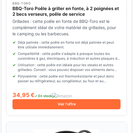
BBQ-TORO
BBQ-Toro Poêle à griller en fonte, à 2 poignées et
2 becs verseurs, poêle de service
Grillades : cette poêle en fonte de BBQ-Toro est le
complément idéal de votre matériel de grillades, pour
le camping ou les barbecues.
Déjà patinée : cette poêle en fonte est déjà patinée et peut
être utilisée immédiatement.
Compatibilité : cette poêle s'adapte à presque toutes les
cuisinières à gaz, électriques, à induction et autres plaques de
cuisson et peut être placée directement au feu ou au
Utilisation : cette poêle est idéale pour les steaks et autres
barbecue.
grillades. Conseil : vous pouvez disposer vos aliments dans
cette poêle à frire. Vos invités seront ravis.
Polyvalente : cette poêle est thermorésistante et peut donc
passer au réfrigérateur, au congélateur, au four et au
barbecue. Vous pouvez également poser la poêle directement
sur le feu ou sur des braises chaudes.
34,95 €
✓ En stock
Voir l'offre