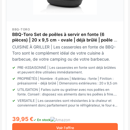
BBQ-TORO
BBQ-Toro Set de poêles à servir en fonte (6
pièces) | 20 x 9,5 cm - ovale | déjà brûlé | poêle à
griller en fonte, poêle à servir, casserole
CUISINE À GRILLER | Les casseroles en fonte de BBQ-
Toro sont le complément idéal de votre cuisine à
barbecue, de votre camping ou de votre barbecue.
PRE-ASSAISONNÉ | Les casseroles en fonte sont déjà brûlées
et peuvent être utilisées immédiatement.
PROPRIÉTÉS | Nombre : 6 pièces | Matériau : fonte | Finition :
présaisonné - déjà brûlé | Dimensions extérieures : 20 x 9,5 cm
UTILISATION | Faites cuire ou gratiner avec nos poêles en
fonte. Conseil : disposez vos aliments dans les poêles à frire.
Vos invités seront ravis.
VERSATILE | Les casseroles sont résistantes à la chaleur et
conviennent donc parfaitement pour le réfrigérateur, le four et
le gril. Vous pouvez également placer les grilles directement
dans le feu ou sur les braises chaudes.
39,95 €
✓ En stock
Voir l'offre