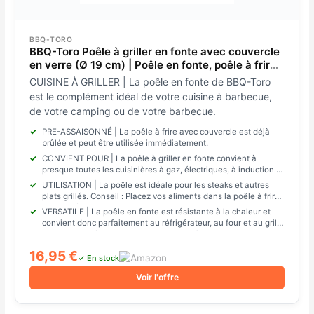
BBQ-TORO
BBQ-Toro Poêle à griller en fonte avec couvercle
en verre (Ø 19 cm) | Poêle en fonte, poêle à frire
avec couvercle, poêle à steak
CUISINE À GRILLER | La poêle en fonte de BBQ-Toro
est le complément idéal de votre cuisine à barbecue,
de votre camping ou de votre barbecue.
PRE-ASSAISONNÉ | La poêle à frire avec couvercle est déjà
brûlée et peut être utilisée immédiatement.
CONVIENT POUR | La poêle à griller en fonte convient à
presque toutes les cuisinières à gaz, électriques, à induction et
autres ou directement dans le feu ou le gril.
UTILISATION | La poêle est idéale pour les steaks et autres
plats grillés. Conseil : Placez vos aliments dans la poêle à frire.
Vos invités seront ravis.
VERSATILE | La poêle en fonte est résistante à la chaleur et
convient donc parfaitement au réfrigérateur, au four et au grill.
Vous pouvez également placer la poêle à griller directement
dans le feu ou sur les braises chaudes.
16,95 €
✓ En stock
Voir l'offre