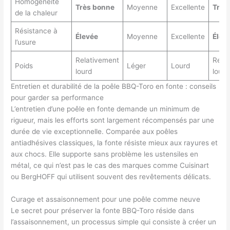
Homogénéité
Très bonne
Moyenne
Excellente
Très
de la chaleur
Résistance à
Élevée
Moyenne
Excellente
Élev
l’usure
Relativement
Rela
Poids
Léger
Lourd
lourd
lourd
Entretien et durabilité de la poêle BBQ-Toro en fonte : conseils
pour garder sa performance
L’entretien d’une poêle en fonte demande un minimum de
rigueur, mais les efforts sont largement récompensés par une
durée de vie exceptionnelle. Comparée aux poêles
antiadhésives classiques, la fonte résiste mieux aux rayures et
aux chocs. Elle supporte sans problème les ustensiles en
métal, ce qui n’est pas le cas des marques comme Cuisinart
ou BergHOFF qui utilisent souvent des revêtements délicats.
Curage et assaisonnement pour une poêle comme neuve
Le secret pour préserver la fonte BBQ-Toro réside dans
l’assaisonnement, un processus simple qui consiste à créer un