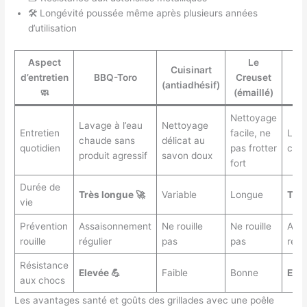
🛠️ Longévité poussée même après plusieurs années
d’utilisation
Aspect
Le
Cuisinart
d’entretien
BBQ-Toro
Creuset
Lo
(antiadhésif)
🧼
(émaillé)
Nettoyage
Lavage à l’eau
Nettoyage
Entretien
facile, ne
Lava
chaude sans
délicat au
quotidien
pas frotter
cha
produit agressif
savon doux
fort
Durée de
Très longue 🚀
Variable
Longue
Très
vie
Prévention
Assaisonnement
Ne rouille
Ne rouille
Ass
rouille
régulier
pas
pas
régu
Résistance
Elevée 💪
Faible
Bonne
Elev
aux chocs
Les avantages santé et goûts des grillades avec une poêle