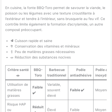
En cuisine, la fonte BBQ-Toro permet de savourer la viande, le
poisson ou les légumes avec une texture croustillante à
l’extérieur et tendre à l’intérieur, sans brusquerie au feu vif. Ce
contrôle limite également la formation d’acrylamide, un autre
composé préoccupant.
🥩 Cuisson rapide et saine
🥦 Conservation des vitamines et minéraux
🥄 Peu de matières grasses nécessaires
🥗 Réduction des substances nocives
Critère santé
BBQ-
Barbecue
Poêle
Poêle acie
🥗
Toro
traditionnel
antiadhésive
inoxydabl
Utilisation de
Variable,
Faible
matières
souvent
Faible ✔️
Moyenne
✔️
grasses
élevé
Risque HAP
Réduit
ou
Élevé
Faible
Moyen