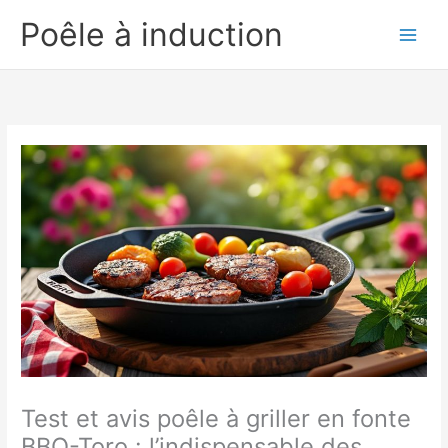
Aller
Poêle à induction
au
contenu
Test et avis poêle à griller en fonte
BBQ-Toro : l’indispensable des