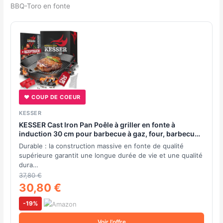
BBQ-Toro en fonte
♥ COUP DE COEUR
KESSER
KESSER Cast Iron Pan Poêle à griller en fonte à
induction 30 cm pour barbecue à gaz, four, barbecue
à charbon, poêle à steak, poignées de protection, livre
Durable : la construction massive en fonte de qualité
de recettes et nettoyant pour anneaux
supérieure garantit une longue durée de vie et une qualité
dura…
37,80 €
30,80 €
-19%
Voir l'offre