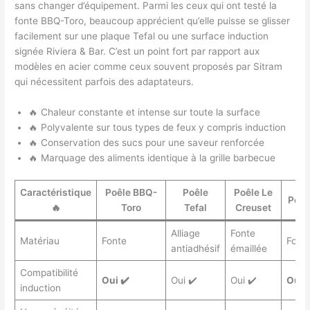
sans changer d’équipement. Parmi les ceux qui ont testé la
fonte BBQ-Toro, beaucoup apprécient qu’elle puisse se glisser
facilement sur une plaque Tefal ou une surface induction
signée Riviera & Bar. C’est un point fort par rapport aux
modèles en acier comme ceux souvent proposés par Sitram
qui nécessitent parfois des adaptateurs.
🔥 Chaleur constante et intense sur toute la surface
🔥 Polyvalente sur tous types de feux y compris induction
🔥 Conservation des sucs pour une saveur renforcée
🔥 Marquage des aliments identique à la grille barbecue
Caractéristique
Poêle BBQ-
Poêle
Poêle Le
Poêl
🔥
Toro
Tefal
Creuset
Alliage
Fonte
Matériau
Fonte
Font
antiadhésif
émaillée
Compatibilité
Oui ✔️
Oui ✔️
Oui ✔️
Oui ✔
induction