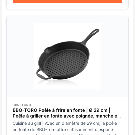
BBQ-TORO
BBQ-TORO Poêle à frire en fonte | Ø 29 cm |
Poêle à griller en fonte avec poignée, manche et
deux becs verseurs, nervuré | Poêle en fonte,
Cuisine au grill | Avec un diamètre de 29 cm, la poêle
poêle à barbecue, poêle à four, poêle en fonte
en fonte de BBQ-Toro offre suffisamment d'espace