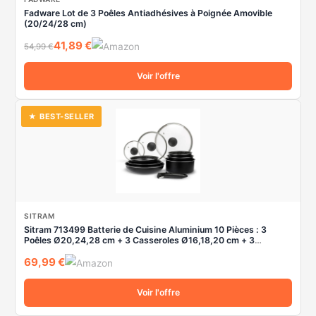
Fadware Lot de 3 Poêles Antiadhésives à Poignée Amovible
(20/24/28 cm)
41,89 €
54,99 €
Voir l'offre
★ BEST-SELLER
SITRAM
Sitram 713499 Batterie de Cuisine Aluminium 10 Pièces : 3
Poêles Ø20,24,28 cm + 3 Casseroles Ø16,18,20 cm + 3
Couvercles Verre Ø16,20,24 cm + manche amovible, Tous feux
69,99 €
dont induction
Voir l'offre