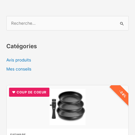
:
quel
revêtement
R
offre
e
la
c
meilleure
santé
h
Catégories
?
e
Avis produits
r
c
Mes conseils
h
e
-24%
♥ COUP DE COEUR
r
:
FADWARE