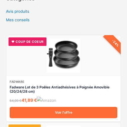
?
e
Avis produits
r
c
Mes conseils
h
e
-24%
♥ COUP DE COEUR
r
:
FADWARE
Fadware Lot de 3 Poêles Antiadhésives à Poignée Amovible
(20/24/28 cm)
41,89 €
54,99 €
Voir l'offre