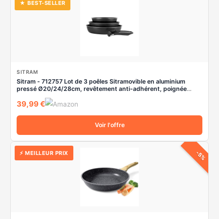
★ BEST-SELLER
SITRAM
Sitram - 712757 Lot de 3 poêles Sitramovible en aluminium
pressé Ø20/24/28cm, revêtement anti-adhérent, poignée
amovible - Tous feux dont induction, Noir,argent
39,99 €
Voir l'offre
-5%
⚡ MEILLEUR PRIX