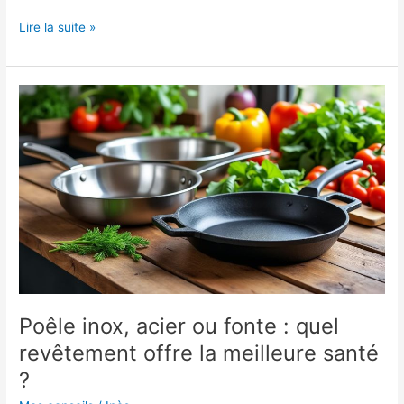
Test
Lire la suite »
et
avis
sur
la
poêle
Barazzoni
Le
Inoxidabili
Ø
24
cm
:
l’inox
à
Poêle inox, acier ou fonte : quel
l’honneur
dans
revêtement offre la meilleure santé
votre
?
cuisine
!