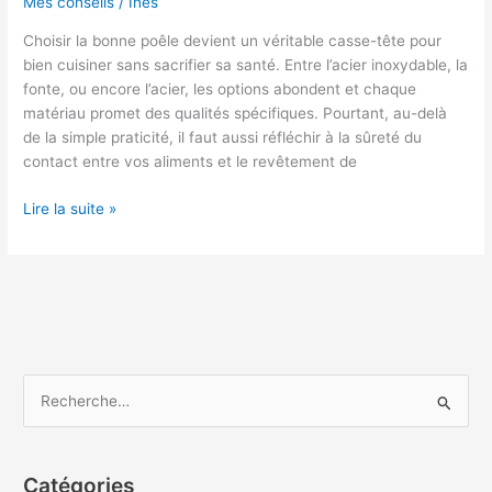
Mes conseils
/
Inès
Choisir la bonne poêle devient un véritable casse-tête pour
bien cuisiner sans sacrifier sa santé. Entre l’acier inoxydable, la
fonte, ou encore l’acier, les options abondent et chaque
matériau promet des qualités spécifiques. Pourtant, au-delà
de la simple praticité, il faut aussi réfléchir à la sûreté du
contact entre vos aliments et le revêtement de
Poêle
Lire la suite »
inox,
acier
ou
fonte
:
quel
revêtement
R
offre
e
la
c
meilleure
santé
h
Catégories