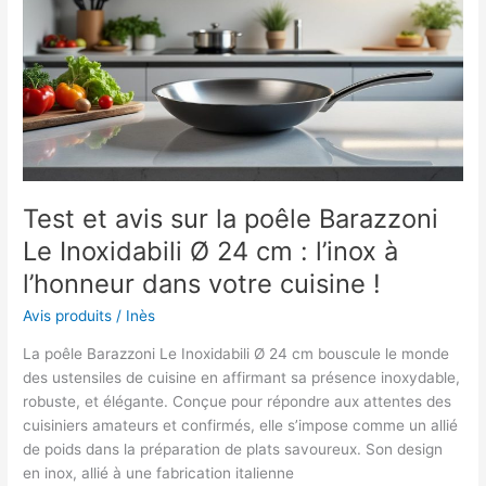
pour
votre
santé
?
Test et avis sur la poêle Barazzoni
Le Inoxidabili Ø 24 cm : l’inox à
l’honneur dans votre cuisine !
Avis produits
/
Inès
La poêle Barazzoni Le Inoxidabili Ø 24 cm bouscule le monde
des ustensiles de cuisine en affirmant sa présence inoxydable,
robuste, et élégante. Conçue pour répondre aux attentes des
cuisiniers amateurs et confirmés, elle s’impose comme un allié
de poids dans la préparation de plats savoureux. Son design
en inox, allié à une fabrication italienne