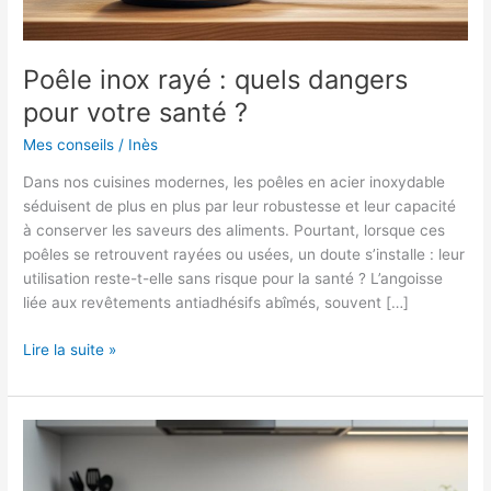
Poêle inox rayé : quels dangers
pour votre santé ?
Mes conseils
/
Inès
Dans nos cuisines modernes, les poêles en acier inoxydable
séduisent de plus en plus par leur robustesse et leur capacité
à conserver les saveurs des aliments. Pourtant, lorsque ces
poêles se retrouvent rayées ou usées, un doute s’installe : leur
utilisation reste-t-elle sans risque pour la santé ? L’angoisse
liée aux revêtements antiadhésifs abîmés, souvent […]
Poêle
Lire la suite »
inox
rayé
:
quels
dangers