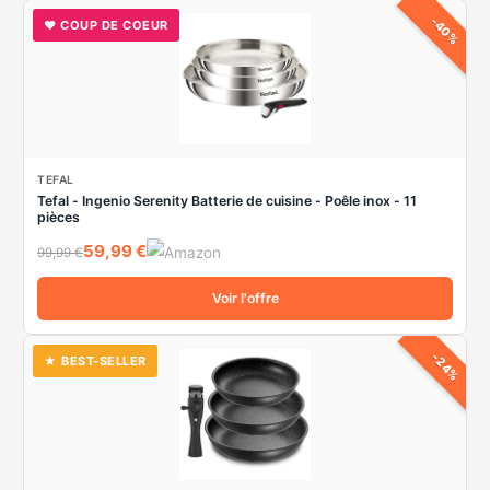
-40%
♥ COUP DE COEUR
r
:
TEFAL
Tefal - Ingenio Serenity Batterie de cuisine - Poêle inox - 11
pièces
59,99 €
99,99 €
Voir l'offre
-24%
★ BEST-SELLER