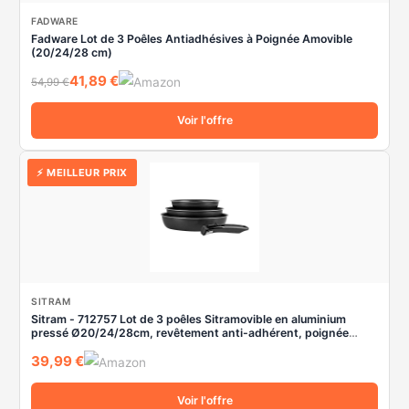
FADWARE
Fadware Lot de 3 Poêles Antiadhésives à Poignée Amovible
(20/24/28 cm)
41,89 €
54,99 €
Voir l'offre
⚡ MEILLEUR PRIX
SITRAM
Sitram - 712757 Lot de 3 poêles Sitramovible en aluminium
pressé Ø20/24/28cm, revêtement anti-adhérent, poignée
amovible - Tous feux dont induction, Noir,argent
39,99 €
Voir l'offre