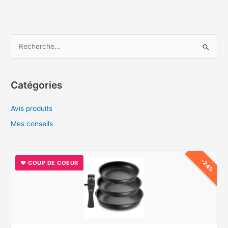
plaque
à
induction
?
R
e
c
h
Catégories
e
Avis produits
r
c
Mes conseils
h
e
-24%
♥ COUP DE COEUR
r
: