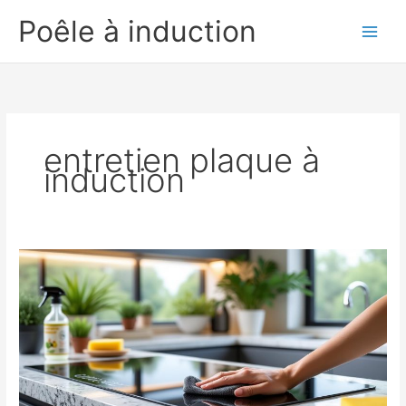
Aller
Poêle à induction
au
contenu
entretien plaque à
induction