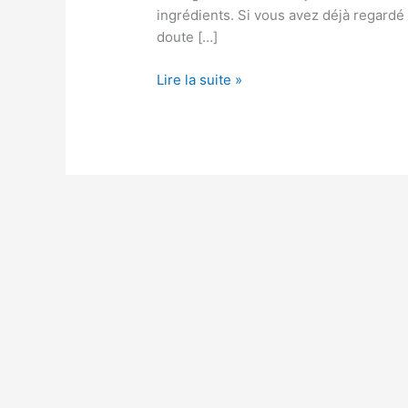
ingrédients. Si vous avez déjà regardé
doute […]
Quelle
Lire la suite »
poêle
utilise
Cyril
Lignac
pour
ses
recettes
?
Découvrez
son
choix
!