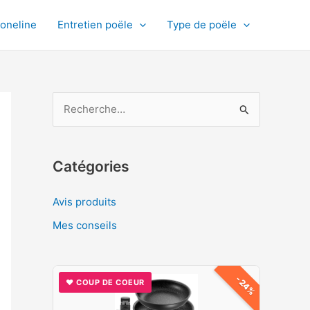
toneline
Entretien poële
Type de poële
R
e
c
h
Catégories
e
Avis produits
r
Mes conseils
c
h
e
-24%
♥ COUP DE COEUR
r