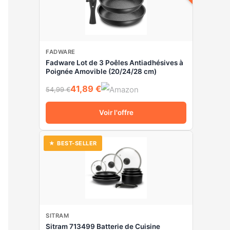
:
FADWARE
Fadware Lot de 3 Poêles Antiadhésives à
Poignée Amovible (20/24/28 cm)
41,89 €
54,99 €
Voir l'offre
★ BEST-SELLER
SITRAM
Sitram 713499 Batterie de Cuisine