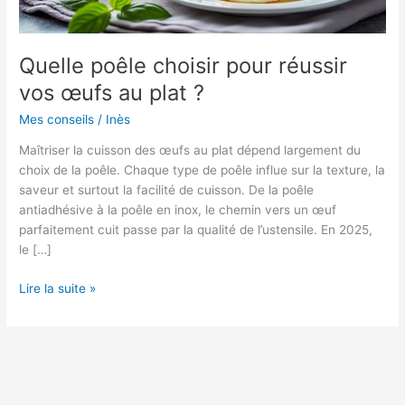
Quelle poêle choisir pour réussir
vos œufs au plat ?
Mes conseils
/
Inès
Maîtriser la cuisson des œufs au plat dépend largement du
choix de la poêle. Chaque type de poêle influe sur la texture, la
saveur et surtout la facilité de cuisson. De la poêle
antiadhésive à la poêle en inox, le chemin vers un œuf
parfaitement cuit passe par la qualité de l’ustensile. En 2025,
le […]
Quelle
Lire la suite »
poêle
choisir
pour
réussir
vos