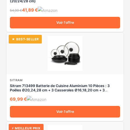
(20/24/28 cm)
41,89 €
54,99 €
Voir l'offre
★ BEST-SELLER
SITRAM
Sitram 713499 Batterie de Cuisine Aluminium 10 Pièces : 3
Poêles Ø20,24,28 cm + 3 Casseroles Ø16,18,20 cm + 3
Couvercles Verre Ø16,20,24 cm + manche amovible, Tous feux
69,99 €
dont induction
Voir l'offre
⚡ MEILLEUR PRIX