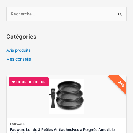
œufs
au
R
plat
e
?
c
h
Catégories
e
Avis produits
r
c
Mes conseils
h
e
-24%
♥ COUP DE COEUR
r
:
FADWARE
Fadware Lot de 3 Poêles Antiadhésives à Poignée Amovible