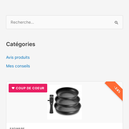
pour
une
cuisson
R
parfaite
e
?
c
h
Catégories
e
Avis produits
r
c
Mes conseils
h
e
-24%
♥ COUP DE COEUR
r
:
FADWARE