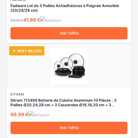
Fadware Lot de 3 Poêles Antiadhésives à Poignée Amovible
(20/24/28 cm)
41,89 €
54,99 €
Voir l'offre
★ BEST-SELLER
SITRAM
Sitram 713499 Batterie de Cuisine Aluminium 10 Pièces : 3
Poêles Ø20,24,28 cm + 3 Casseroles Ø16,18,20 cm + 3
Couvercles Verre Ø16,20,24 cm + manche amovible, Tous feux
69,99 €
dont induction
Voir l'offre